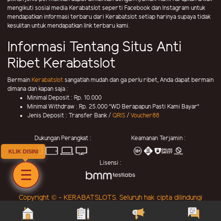
mengikuti sosial media Kerabatslot seperti Facebook dan Instagram untuk
mendapatkan informasi terbaru dari Kerabatslot setiap harinya supaya tidak
kesulitan untuk mendapatkan link terbaru kami.
Informasi Tentang Situs Anti
Ribet Kerabatslot
Bermain
Kerabatslot
sangatlah mudah dan ga perlu ribet, Anda dapat bermain
dimana dan kapan saja :
Minimal Deposit : Rp. 10.000
Minimal Withdraw : Rp. 25.000 *WD Berapapun Pasti Kami Bayar*
Jenis Deposit : Transfer Bank /
QRIS
/
Voucher88
Dukungan Perangkat :
Keamanan Terjamin :
KLIK DISINI
Lisensi :
Copyright © - KERABATSLOTS. Seluruh hak cipta dilindungi